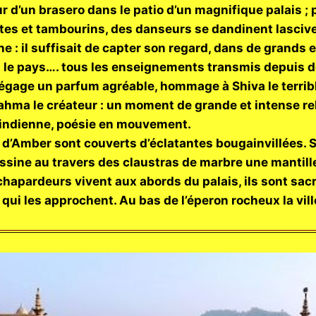
our d’un brasero dans le patio d’un magnifique palais ;
ûtes et tambourins, des danseurs se dandinent lasci
ne : il suffisait de capter son regard, dans de grands 
ut le pays…. tous les enseignements transmis depuis d
dégage un parfum agréable, hommage à Shiva le terrib
ahma le créateur : un moment de grande et intense rel
indienne, poésie en mouvement.
 d’Amber sont couverts d’éclatantes bougainvillées. 
dessine au travers des claustras de marbre une mantill
chapardeurs vivent aux abords du palais, ils sont sac
qui les approchent. Au bas de l’éperon rocheux la vi