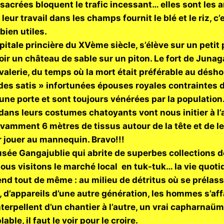
 sacrées bloquent le trafic incessant… elles sont les 
e, leur travail dans les champs fournit le blé et le riz,
bien utiles.
pitale princière du XVème siècle, s’élève sur un petit
 voir un château de sable sur un piton. Le fort de Jun
alerie, du temps où la mort était préférable au déshon
des satis » infortunées épouses royales contraintes d
 une porte et sont toujours vénérées par la population
ans leurs costumes chatoyants vont nous initier à l’ar
savamment 6 mètres de tissus autour de la tête et de le 
r jouer au mannequin. Bravo!!!
usée Gangajublie qui abrite de superbes collections 
ous visitons le marché local en tuk-tuk… la vie quot
end tout de même : au milieu de détritus où se prélas
, d’appareils d’une autre génération, les hommes s’aff
’interpellent d’un chantier à l’autre, un vrai capharn
ble, il faut le voir pour le croire.