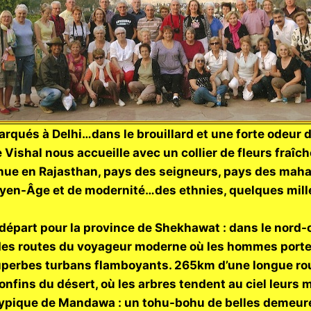
arqués à Delhi…dans le brouillard et une forte odeur d
 Vishal nous accueille avec un collier de fleurs fraîche
nue en Rajasthan, pays des seigneurs, pays des mah
yen-Âge et de modernité…des ethnies, quelques millé
 départ pour la province de Shekhawat : dans le nord-
 des routes du voyageur moderne où les hommes porte
uperbes turbans flamboyants. 265km d’une longue ro
confins du désert, où les arbres tendent au ciel leur
e typique de Mandawa : un tohu-bohu de belles demeur