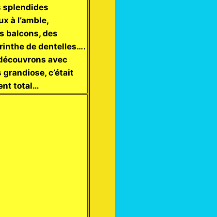
es splendides
x à l’amble,
es balcons, des
yrinthe de dentelles….
 découvrons avec
 grandiose, c’était
ent total…