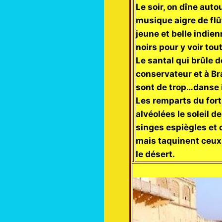
Le soir, on dîne aut
musique aigre de fl
jeune et belle indien
noirs pour y voir to
Le santal qui brûle 
conservateur et à Br
sont de trop…danse 
Les remparts du fort
alvéolées le soleil 
singes espiègles et 
mais taquinent ceux 
le désert.