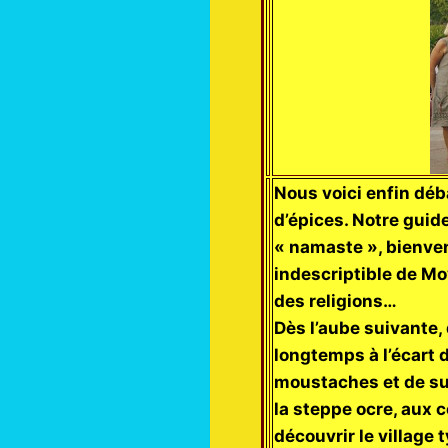
Nous voici enfin déb
d’épices. Notre guide
« namaste », bienve
indescriptible de Mo
des religions…
Dès l’aube suivante,
longtemps à l’écart
moustaches et de s
la steppe ocre, aux 
découvrir le villag