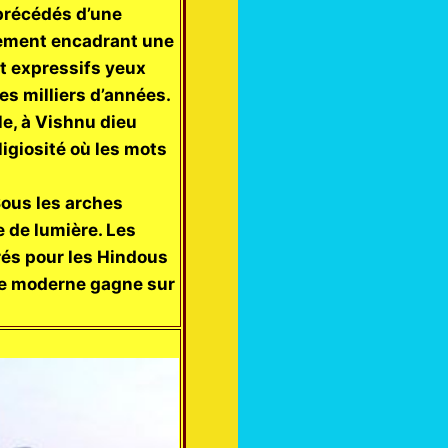
 précédés d’une
vement encadrant une
et expressifs yeux
es milliers d’années.
le, à Vishnu dieu
igiosité où les mots
Sous les arches
e de lumière. Les
rés pour les Hindous
lle moderne gagne sur