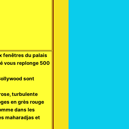
x fenêtres du palais
ché vous replonge 500
Bollywood sont
rose, turbulente
loges en grès rouge
 Comme dans les
les maharadjas et