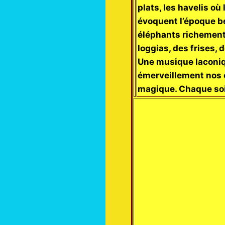
plats, les havelis o
évoquent l’époque bé
éléphants richement 
loggias, des frises, 
Une musique laconiq
émerveillement nos c
magique. Chaque soi