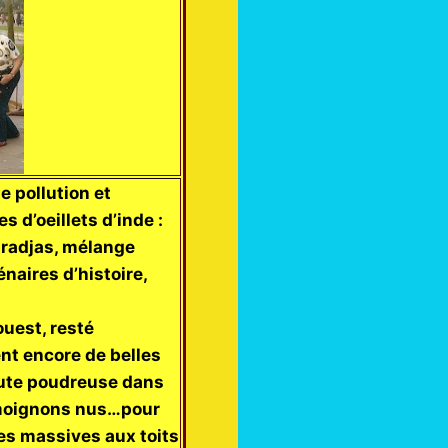
e pollution et
s d’oeillets d’inde :
aradjas, mélange
naires d’histoire,
ouest, resté
nt encore de belles
ute poudreuse dans
s moignons nus…pour
es massives aux toits