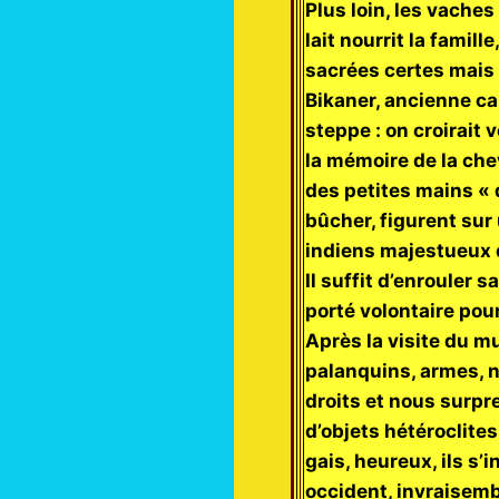
Plus loin, les vaches
lait nourrit la famill
sacrées certes mais 
Bikaner, ancienne ca
steppe : on croirait
la mémoire de la chev
des petites mains « 
bûcher, figurent sur
indiens majestueux d
Il suffit d’enrouler 
porté volontaire pou
Après la visite du m
palanquins, armes, n
droits et nous surpr
d’objets hétéroclites
gais, heureux, ils s
occident, invraisembla