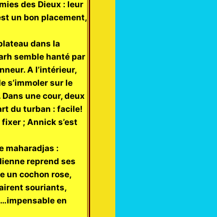
amies des Dieux : leur
 c’est un bon placement,
 plateau dans la
agarh semble hanté par
neur. A l’intérieur,
e s’immoler sur le
. Dans une cour, deux
t du turban : facile!
fixer ; Annick s’est
de maharadjas :
idienne reprend ses
se un cochon rose,
airent souriants,
aüm…impensable en