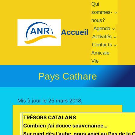
Aller
Qui
au
sommes-
contenu
nous?
Agenda
Accueil
Activités
Contacts
Amicale
Vie
Pays Cathare
Mis à jour le 25 mars 2018,
TRÉSORS CATALANS
Combien j’ai douce souvenance…
Sur pied dès l’aube, nous voici au Pas de la 