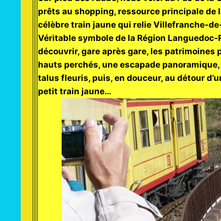
prêts au shopping, ressource principale de 
célèbre train jaune qui relie Villefranche-de
Véritable symbole de la Région Languedoc-Rou
découvrir, gare après gare, les patrimoines 
hauts perchés, une escapade panoramique, ry
talus fleuris, puis, en douceur, au détour d’
petit train jaune…