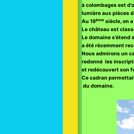
à colombages est d’o
lumière aux pièces de
ème
Au 19
siècle, on 
Le château est clas
Le domaine s’étend s
a été récemment reco
Nous admirons un ca
redonné les inscript
et redécouvert son 
Ce cadran permettait
du domaine.