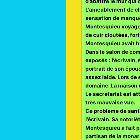
d’abattre le mur qui 
L’ameublement de chê
sensation de manque
Montesquieu voyagea
de cuir cloutées, fo
Montesquieu avait hé
Dans le salon de com
exposés : l’écrivain
portrait de son épous
assez laide. Lors de
domaine. La maison d
Le secrétariat est at
très mauvaise vue.
Ce problème de santé
l’écrivain. Sa notori
Montesquieu a fait pu
partisan de la monarc