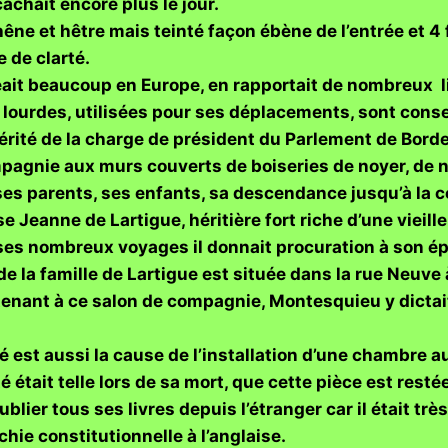
cachait encore plus le jour.
ne et hêtre mais teinté façon ébène de l’entrée et 4
 de clarté.
it beaucoup en Europe, en rapportait de nombreux li
rt lourdes, utilisées pour ses déplacements, sont con
rité de la charge de président du Parlement de Bord
pagnie aux murs couverts de boiseries de noyer, de n
, ses parents, ses enfants, sa descendance jusqu’à l
e Jeanne de Lartigue, héritière fort riche d’une vieille
 ses nombreux voyages il donnait procuration à son ép
e la famille de Lartigue est située dans la rue Neuve
tenant à ce salon de compagnie, Montesquieu y dictait s
 est aussi la cause de l’installation d’une chambre au
été était telle lors de sa mort, que cette pièce est res
blier tous ses livres depuis l’étranger car il était trè
hie constitutionnelle à l’anglaise.