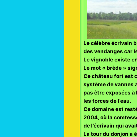
Le célèbre écrivain 
des vendanges car le
Le vignoble existe e
Le mot « brède » sig
Ce château fort est 
système de vannes af
pas être exposées à l
les forces de l’eau.
Ce domaine est resté
2004, où la comtesse
de l’écrivain qui av
La tour du donjon a é