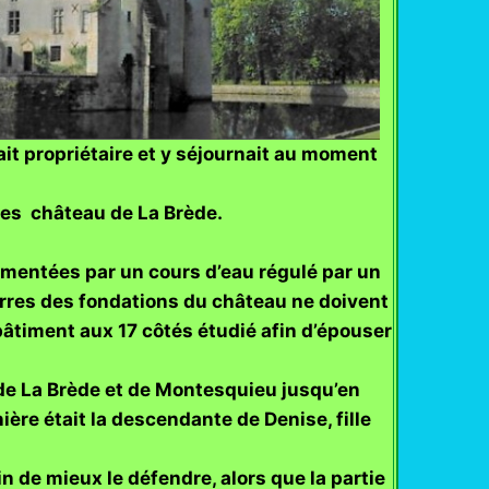
ait propriétaire et y séjournait au moment
aves château de La Brède.
imentées par un cours d’eau régulé par un
ierres des fondations du château ne doivent
u bâtiment aux 17 côtés étudié afin d’épouser
 de La Brède et de Montesquieu jusqu’en
ère était la descendante de Denise, fille
in de mieux le défendre, alors que la partie