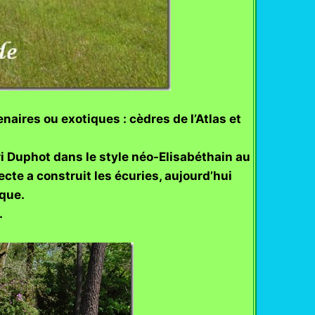
aires ou exotiques : cèdres de l’Atlas et
ri Duphot dans le style néo-Elisabéthain au
cte a construit les écuries, aujourd’hui
ique.
.