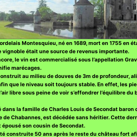
bordelais Montesquieu, né en 1689, mort en 1755 en ét
 vignoble était une source de revenus importante.
ncore, le vin est commercialisé sous l’appellation Gr
nifie marécages.
construit au milieu de douves de 3m de profondeur, al
in que le niveau soit toujours stable. En effet, les p
’air libre sous peine de voir s’effondrer l’équilibre d
 dans la famille de Charles Louis de Secondat baron
 de Chabannes, est décédée sans héritier. Cette derni
ait épousé son cousin de Secondat.
té construite 50 ans après le reste du château fort af