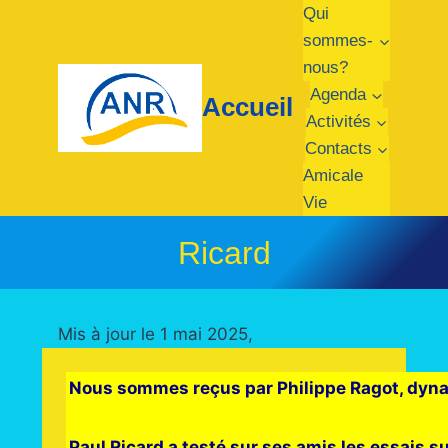
Aller
Qui
au
sommes-
contenu
nous?
Agenda
Accueil
Activités
Contacts
Amicale
Vie
Ricard
Mis à jour le 1 mai 2025,
Nous sommes reçus par Philippe Ragot, dynami
Paul Ricard a testé sur ses amis les essais su