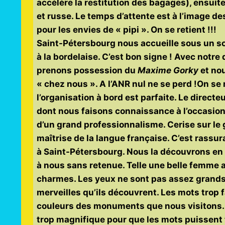
accélère la restitution des bagages), ensuite
et russe. Le temps d’attente est à l’image des
pour les envies de « pipi ». On se retient !!!
Saint-Pétersbourg nous accueille sous un so
à la bordelaise. C’est bon signe ! Avec notre 
prenons possession du
Maxime Gorky
et no
« chez nous ». A l’ANR nul ne se perd !
On se 
l’organisation à bord est parfaite. Le directe
dont nous faisons connaissance à l’occasion
d’un grand professionnalisme. Cerise sur le
maîtrise de la langue française. C’est rassu
à Saint-Pétersbourg. Nous la découvrons en ca
à nous sans retenue. Telle une belle femme a
charmes. Les yeux ne sont pas assez grands 
merveilles qu’ils découvrent. Les mots trop f
couleurs des monuments que nous visitons. 
trop magnifique pour que les mots puissent t