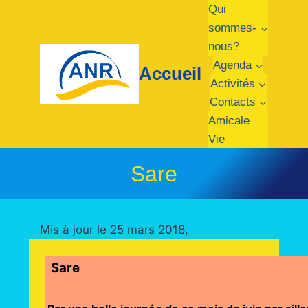
Aller
Qui
au
sommes-
contenu
nous?
Agenda
Accueil
Activités
Contacts
Amicale
Vie
Sare
Mis à jour le 25 mars 2018,
Sare 9 ju