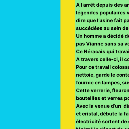
A l’arrêt depuis des a
légendes populaires vo
dire que l’usine fait 
succédées au sein de l
Un homme a décidé de 
pas Vianne sans sa ve
Ce Néracais qui travai
A travers celle-ci, il
Pour ce travail colossa
nettoie, garde le con
fournie en lampes, su
Cette verrerie, fleuro
bouteilles et verres p
Avec la venue d’un di
et cristal, débute la 
électricité sortent de