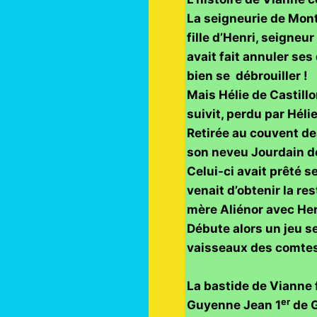
La seigneurie de Mont
fille d’Henri, seigneu
avait fait annuler ses
bien se débrouiller !
Mais Hélie de Castill
suivit, perdu par Héli
Retirée au couvent de
son neveu Jourdain de 
Celui-ci
avait prêté se
venait d’obtenir la re
mère Aliénor avec Henr
Débute alors un jeu s
vaisseaux des comtes d
La bastide de Vianne 
er
Guyenne Jean 1
de G