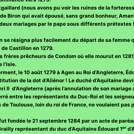
gaillard (nous avons pu voir les ruines de la forteres
r de Biron qui avait épousé, sans grand bonheur, Amanit
 deux mariages par le pape sous différents prétextes ! L
on se résigna plus facilement du départ de sa femme q
e de Castillon en 1279.
s frères prêcheurs de Condom où elle mourut en 1281, 
l’Isle.
rment, le 10 août 1279 à Agen au Roi d’Angleterre, Édo
stitution de la dot d’Aliénor ! Le duché d’Aquitaine de
i II d’Angleterre (après l’annulation de son mariage 
erré entre les représentants du Duc-Roi et les seign
e Toulouse, loin du roi de France, ne voulaient pas pe
fut fondée le 21 septembre 1284 par un acte de paréage
er
railly représentant du duc d’Aquitaine Édouard 1
d’