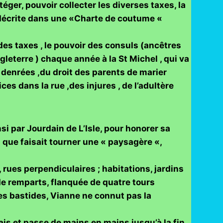
ger, pouvoir collecter les diverses taxes, la
t décrite dans une «Charte de coutume «
 des taxes , le pouvoir des consuls (ancêtres
gleterre ) chaque année à la St Michel , qui va
des denrées ,du droit des parents de marier
ices dans la rue ,des injures , de l’adultère
i par Jourdain de L’Isle, pour honorer sa
n que faisait tourner une « paysagère «,
, rues perpendiculaires ; habitations, jardins
de remparts, flanquée de quatre tours
es bastides, Vianne ne connut pas la
is et passe de mains en mains jusqu’à la fin