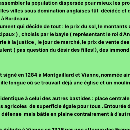
assembler la population dispersée pour mieux les proté
lles villes sous domination anglaises fût décidée e
7 à Bordeaux.
ument qui décide de tout : le prix du sol, le montants
paux ) , choisis par le bayle ( représentant le roi d’An
irie à la justice , le jour de marché, le prix de vente 
veulent ( pas question du désir des filles!), des immond
st signé en 1284 à Montgaillard et Vianne, nommée ains
Ville longue où se trouvait déjà une église et un mouli
.
identique à celui des autres bastides : place centrale
ns agricoles de superficie égale pour tous . Entourée 
 défense mais bâtie en plaine contrairement à d’autr
s débute à Vianne en 1326 par une attaque des França