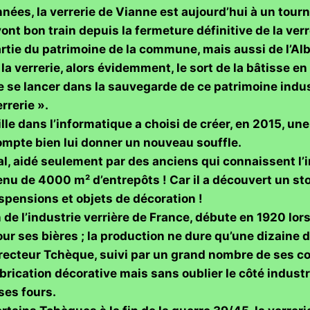
nnées, la verrerie de Vianne est aujourd’hui à un tour
nt bon train depuis la fermeture définitive de la verrer
partie du patrimoine de la commune, mais aussi de l’Al
a verrerie, alors évidemment, le sort de la bâtisse en
se lancer dans la sauvegarde de ce patrimoine industri
rrerie ».
lle dans l’informatique a choisi de créer, en 2015, une
 compte bien lui donner un nouveau souffle.
l, aidé seulement par des anciens qui connaissent l’inté
tenu de 4000 m² d’entrepôts ! Car il a découvert un s
spensions et objets de décoration !
n de l’industrie verrière de France, débute en 1920 l
our ses bières ; la production ne dure qu’une dizaine 
recteur Tchèque, suivi par un grand nombre de ses comp
fabrication décorative mais sans oublier le côté indust
 ses fours.