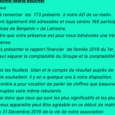
r Anne-Marie Boucher
tous
 à remercier les 173 présents à notre AD de ce matin.
nt également été adressées et nous serons 166 partici
lices de Benjamin » de Latresne.
e que votre présence est pour nous bénévoles une trè
ense.
s présenter le rapport financier de l’année 2019 du 1er
faut séparer la comptabilité du Groupe et la comptabilit
s les feuillets bilan et le compte de résultat auprès de
 le souhaitent il y en a quelque uns à votre disposition.
sorière a pour vocation de parler de chiffres que beauc
bruptes voire même rebutants.
donc que ceux qui sont les plus significatifs et les plu
 vous apparaitre peut être agréable en ce début de mati
au 31 Décembre 2019 de la vie de notre association