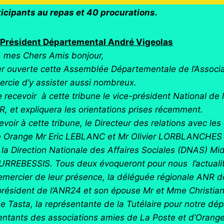
ticipants au repas et 40 procurations.
u Président Départemental André Vigeolas
 mes Chers Amis bonjour,
larer ouverte cette Assemblée Départementale de l’Associ
ercie d’y assister aussi nombreux.
e recevoir à cette tribune le vice-président National d
R, et expliquera les orientations prises récemment.
voir à cette tribune, le Directeur des relations avec les c
pe Orange Mr Eric LEBLANC et Mr Olivier LORBLANCHES 
e la Direction Nationale des Affaires Sociales (DNAS) Mi
URREBESSIS. Tous deux évoqueront pour nous l’actualité
 remercier de leur présence, la déléguée régionale ANR 
résident de l’ANR24 et son épouse Mr et Mme Christia
 Tasta, la représentante de la Tutélaire pour notre d
entants des associations amies de La Poste et d’Orang