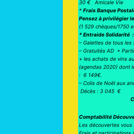
30 € Amicale Vie
*
Frais Banque Postal
Pensez à privilégier 
(1 529 chèques/1750 e
* Entraide Solidarité
– Galettes de tous les
– Gratuités AD + Part
+ les achats de vins a
(agendas 2020) dont l
: 6 149€.
– Colis de Noël aux
Décès : 3 045 €
Ce qui fait appa
Comptabilité Découv
Les découvertes vous 
Frais et participation