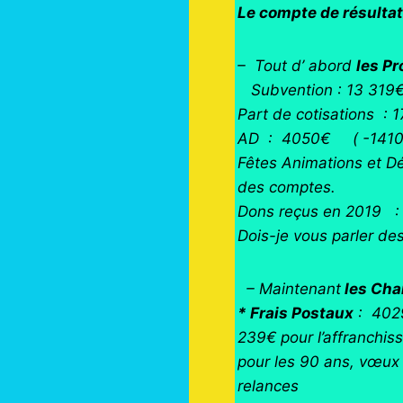
Le compte de résulta
– Tout d’ abord
les P
Subvention : 13 319
Part de cotisations :
AD : 4050€ ( -1410
Fêtes Animations et Dé
des comptes.
Dons reçus en 2019 :
Dois-je vous parler d
– Maintenant
les Ch
* Frais Postaux
: 4029
239€ pour l’affranchi
pour les 90 ans, vœux e
relances