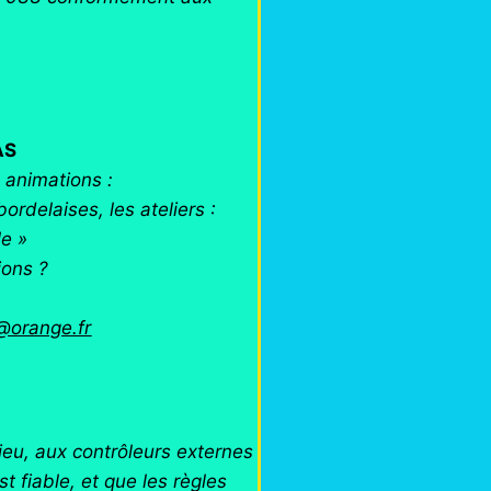
AS
s animations :
rdelaises, les ateliers :
le »
ions ?
@orange.fr
lieu, aux contrôleurs externes
 fiable, et que les règles