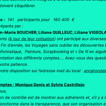
oivent s’équilibrer.
es :
141 participants pour 160 400 €
éparés par :
n-Marie BOUCHER, Liliane QUILLEUC, Liliane VIGEOL
nts (
à jour de leur cotisation
) ont participé aux diverse
Fin d’année, les Voyages sans oublier les découvertes bo
formatique, Peinture, Scrapbooking et « De fil en aiguil
sentation des différents comptes…. Avez-vous des quest
votre patience.
otre disposition sur l’adresse mail du local :
anrgironde
tes : Monique Denis et Sylvie Castrillejo
ous,
n de contrôle est de montrer aux adhérents et, s’il y a 
fonctionne dans la transparence, que son organisation est