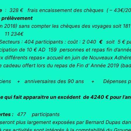
e
: 328 € frais encaissement des chèques ( – 43€/20
le prélèvement
n 2018) sans compter les chèques des voyages soit 1811
 :
11 234€
 Secteurs : 404 participants : coût : 2 040
€
soit 5 € p
icipation de 10 € AD 159 personnes et repas fin d’anné
ux différents repas+ accueil en juin de Nouveaux Adhér
e cadeau offert lors du repas de Fin d’ Année 2019 (b
 anciens + anniversaires des 90 ans + Dépenses po
raitre un excédent de 4240 € pour l’ann
ertes :
477 participants
seront plus largement exposées par Bernard Dupas dan
s à ces activités sont intégrés à la comptabilité du Gr