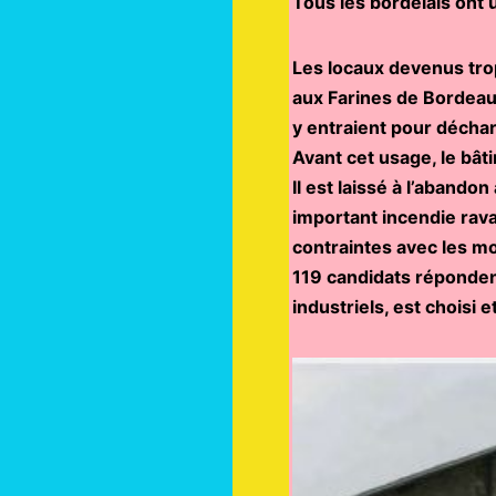
Tous les bordelais ont u
Les locaux devenus tro
aux Farines de Bordeaux
y entraient pour déchar
Avant cet usage, le bâ
Il est laissé à l’abandon
important incendie ravag
contraintes avec les m
119 candidats répondent 
industriels, est choisi 