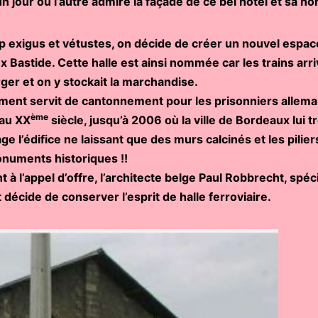
n jour ou l’autre admiré la façade de ce bel hôtel et sa n
p exigus et vétustes, on décide de créer un nouvel espace
 Bastide. Cette halle est ainsi nommée car les trains arr
ger et on y stockait la marchandise.
timent servit de cantonnement pour les prisonniers allem
ème
 au XX
siècle, jusqu’à 2006 où la ville de Bordeaux lui 
e l’édifice ne laissant que des murs calcinés et les pilie
onuments historiques !!
à l’appel d’offre, l’architecte belge Paul Robbrecht, spéci
et décide de conserver l’esprit de halle ferroviaire.