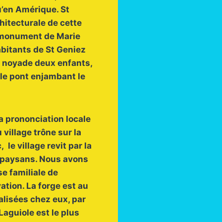
u’en Amérique. St
chitecturale de cette
le monument de Marie
bitants de St Geniez
a noyade deux enfants,
r le pont enjambant le
a prononciation locale
 village trône sur la
le village revit par la
x paysans. Nous avons
se familiale de
vation. La forge est au
alisées chez eux, par
aguiole est le plus