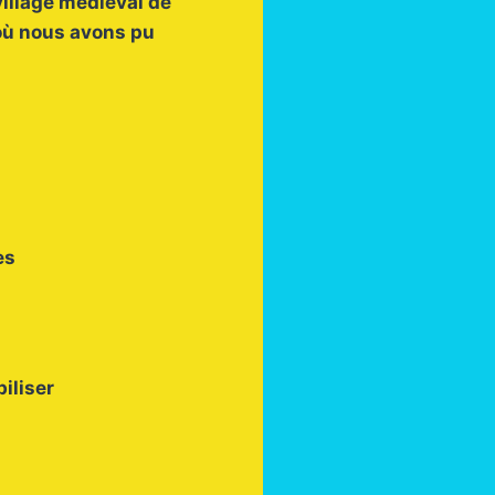
 village médiéval de
 où nous avons pu
es
iliser