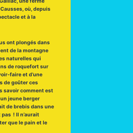
Gaillac, une ferme
 Causses, où, depuis
ectacle et à la
ous ont plongés dans
ment de la montagne
es naturelles qui
ains de roquefort sur
ir-faire et d’une
és de goûter ces
us savoir comment est
 un jeune berger
lait de brebis dans une
pas ! Il n’aurait
er que le pain et le