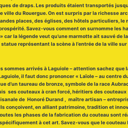
iques de draps. Les produits étaient transportés jusq
e ville du Rouergue. On est surpris par la richesse ar
grandes places, des églises, des hôtels particuliers, 
 prospérité. Savez-vous comment on surnomme les ha
 » car la légende veut qu’une marmotte ait sauvé de l
 statue représentant la scène à l’entrée de la ville su
us sommes arrivés à Laguiole – attention sachez que l
aguiole, il faut donc prononcer « Laïole – au centre du
atue d’un taureau de bronze, symbole de la race Aubrac, 
uis ses couteaux à cran forcé, héritiers des couteau
artisanale de Honoré Durand , maître artisan – entrepri
ls conçoivent, en alliant patrimoine, tradition et inno
toutes les phases de la fabrication du couteau sont ré
spécifiquement à cet art. Savez-vous que le couteau L