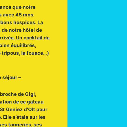
avance que notre
is avec 45 mns
 bons hospices. La
 de notre hôtel de
rrivée. Un cocktail de
bien équilibrés,
e tripous, la fouace…)
 séjour –
 broche de Gigi,
cation de ce gâteau
St Geniez d’Olt pour
 Elle s’étale sur les
 ses tanneries, ses