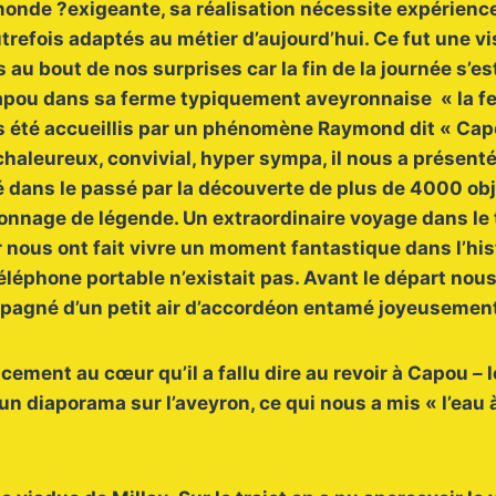
u monde ?exigeante, sa réalisation nécessite expérience
trefois adaptés au métier d’aujourd’hui. Ce fut une v
 au bout de nos surprises car la fin de la journée s’e
Capou dans sa ferme typiquement aveyronnaise « la fe
 été accueillis par un phénomène Raymond dit « Cap
 chaleureux, convivial, hyper sympa, il nous a présenté
 dans le passé par la découverte de plus de 4000 ob
onnage de légende. Un extraordinaire voyage dans le 
nous ont fait vivre un moment fantastique dans l’hist
téléphone portable n’existait pas. Avant le départ nou
pagné d’un petit air d’accordéon entamé joyeusement
cement au cœur qu’il a fallu dire au revoir à Capou – le
n diaporama sur l’aveyron, ce qui nous a mis « l’eau 