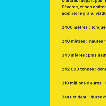
Mercredi
départ pour l
Séverac, et son châtea
admirer le grand viadu
2460 mètres : longueu
240 mètres : hauteur d
343 mètres : plus haut
242 000 tonnes : dont
310 millions d’euros :
3ans et demi : durée d