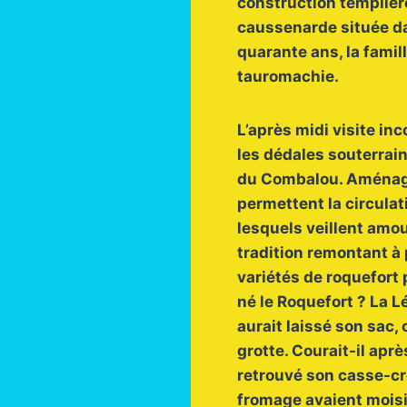
construction templièr
caussenarde située da
quarante ans, la famil
tauromachie.
L’après midi visite i
les dédales souterrai
du Combalou. Aménagée
permettent la circulati
lesquels veillent amou
tradition remontant à
variétés de roquefort 
né le Roquefort ? La 
aurait laissé son sac,
grotte. Courait-il aprè
retrouvé son casse-cro
fromage avaient moisi,