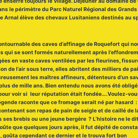
e enserre toujours le
village. Déjeuner au domaine de 
ns le périmètre du Parc Naturel Régional des Grands
le Arnal élève des chevaux Lusitaniens destinés au sp
ncontournable des caves d’affinage de Roquefort qui n
ns qui se sont formés naturellement après l’effondre
s en vaste caves ventilées par les fleurines, fissur
on de l’air sous terre, elles abritent des milliers de p
reusement les maîtres affineurs, détenteurs d’un savo
 plus de mille ans. Bien entendu nous avons été oblig
pour voir si
leur réputation était fondée….Voulez-vo
Légende raconte que ce fromage serait né par hasard :
 contenant son repas de pain de seigle et de caillé de 
s ses brebis ou une jeune bergère ? L’histoire ne le dit 
ûte que quelques jours après, il fut dépité de constat
 goûta cependant ce dernier et le trouva fort bon