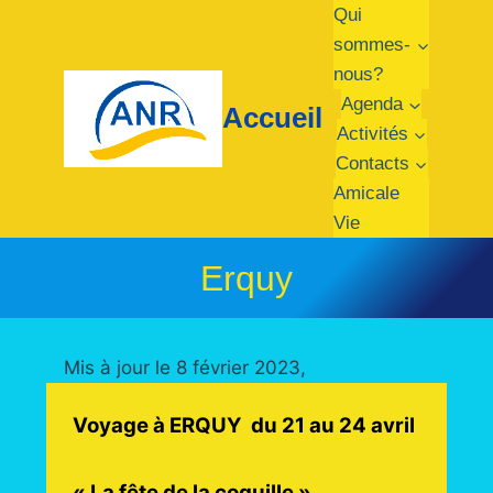
Aller
Qui
au
sommes-
contenu
nous?
Agenda
Accueil
Activités
Contacts
Amicale
Vie
Erquy
Mis à jour le 8 février 2023,
Voyage à ERQUY du 21 au 24 avril
« La fête de la coquille »