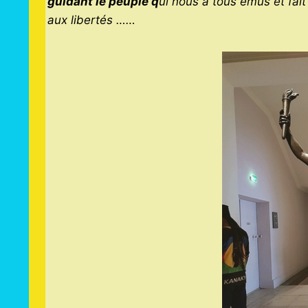
guidant le peuple
q
ui nous a tous émus et fait
aux libertés ……