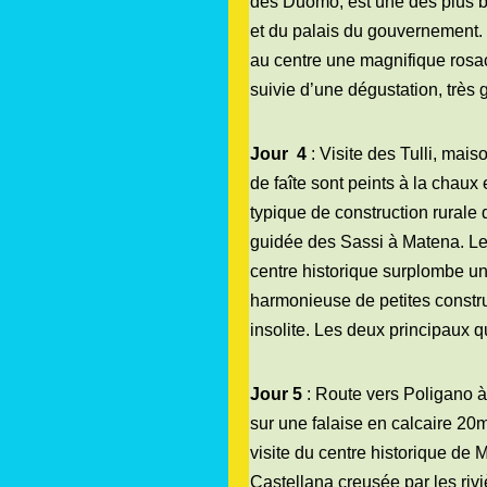
des Duomo, est une des plus be
et du palais du gouvernement. 
au centre une magnifique rosace
suivie d’une dégustation, très 
Jour
4
: Visite des Tulli, mais
de faîte sont peints à la chaux e
typique de construction rurale de
guidée des Sassi à Matena. Les
centre historique surplombe un 
harmonieuse de petites constru
insolite. Les deux principaux 
Jour 5
: Route vers Poligano à 
sur une falaise en calcaire 20
visite du centre historique de 
Castellana creusée par les riviè