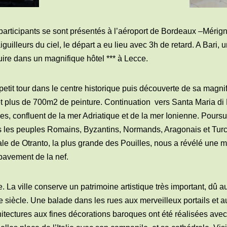
articipants se sont présentés à l’aéroport de Bordeaux –Mérigna
iguilleurs du ciel, le départ a eu lieu avec 3h de retard. A Bari,
ire dans un magnifique hôtel *** à Lecce.
 petit tour dans le centre historique puis découverte de sa magn
t plus de 700m2 de peinture. Continuation
vers Santa Maria di 
es, confluent de la mer Adriatique et de la mer Ionienne. Poursui
tous les peuples Romains, Byzantins, Normands, Aragonais et Tur
le de Otranto, la plus grande des Pouilles, nous a révélé une 
 pavement de la nef.
. La ville conserve un patrimoine artistique très important, dû
IIe siècle. Une balade dans les rues aux merveilleux portails et
itectures aux fines décorations baroques ont été réalisées avec 