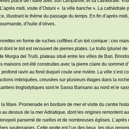
lles place de l’Italie avec son campanile, et sa cathédrale. Vis
L’après midi, visite d’Ostuni « la ville banche ». La cathédral
, illustrant le thème du passage du temps. En fin d’après midi, 
gourmande, d’huile d’olives.
onnettes en forme de ruches coiffées d’un toit conique ; ces mais
t dont le toit est recouvert de pierres plates. Le trullo (pluriel de
 Murgia del Trulli, plateau situé entre les villes de Bari, Brindis
 maisons ont été construites avec la pierre claire du sommet 
profond ravin au fond duquel coule une rivière. La ville s’est c
ctions imbriquées, creusées sur plusieurs étages dans la roche,
quartiers troglodytiques sont le Sasso Barisano au nord et le s
la Mare. Promenade en bordure de mer et visite du centre histor
m au dessus de la mer Adriatique, dont les origines remontent a
Monopoli parsemé de ruelles et de nombreuses églises. L’après mi
res souterraines. Cette grotte est l’un des lieux
les plus renom