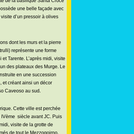
ite de la basilique Santa Croce
e possède une belle façade avec
visite d’un pressoir à olives
ons dont les murs et la pierre
 trulli) représente une forme
i et Tarente. L’après midi, visite
d’un des plateaux des Murge. Le
onstruite en une succession
 et créant ainsi un décor
asso Caveoso au sud.
ique. Cette ville est perchée
u IVème siècle avant JC. Puis
di, visite de la grotte de
més de tout le Mezzogoirno.