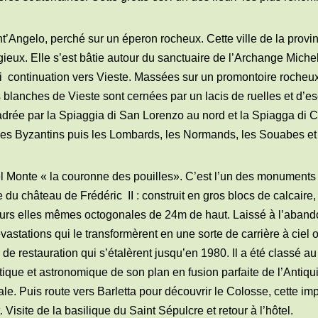
t’Angelo, perché sur un éperon rocheux. Cette ville de la provi
gieux. Elle s’est bâtie autour du sanctuaire de l’Archange Michel
i
continuation vers Vieste. Massées sur un promontoire rocheux
 blanches de Vieste sont cernées par un lacis de ruelles et d’e
cadrée par la Spiaggia di San Lorenzo au nord et la Spiagga di Ca
es Byzantins puis les Lombards, les Normands, les Souabes et
 Monte « la couronne des pouilles». C’est l’un des monuments d’
te du château de Frédéric
II : construit en gros blocs de calcair
ours elles mêmes octogonales de 24m de haut. Laissé à l’abandon 
vastations qui le transformèrent en une sorte de carrière à ciel ou
x de restauration qui s’étalèrent jusqu’en 1980. Il a été classé 
que et astronomique de son plan en fusion parfaite de l’Antiqui
ale. Puis route vers Barletta pour découvrir le Colosse, cette im
Visite de la basilique du Saint Sépulcre et retour à l’hôtel.