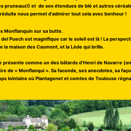
 les pruneaux!) et de ses étendues de blé et autres céréale
 réduite nous permet d’admirer tout cela avec bonheur !
s Monflanquin sur sa butte.
el Puech est magnifique car le soleil est là ! La perspecti
e la maison des Caumont, et la Lède qui brille.
e présente comme un des bâtards d’Henri de Navarre (on n
toire de « Monflanqui ». Sa faconde, ses anecdotes, sa faço
mps lointains où Plantagenet et comtes de Toulouse régnai