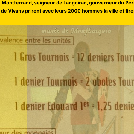
e Montferrand, seigneur de Langoiran, gouverneur du Péri
 de Vivans prirent avec leurs 2000 hommes la ville et fir