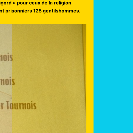
gord « pour ceux de la religion
ent prisonniers 125 gentilshommes.