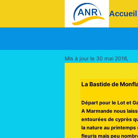
Aller
Accueil
au
contenu
Mis à jour le 30 mai 2016,
La Bastide de M
Départ pour le Lot et G
A Marmande nous laisso
entourées de cyprès qui
la nature au printemps 
fleuris mais peu nombre