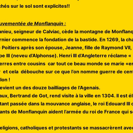
és sur le sol sont explicites!!
ouvementée de Monflanquin :
nieu, seigneur de Calviac, cède la montagne de Monflanq
ernier commence la fondation de la bastide. En 1269, la ch
 Poitiers après son épouse, Jeanne, fille de Raymond VII, 
pe III (neveu d’Alphonse). Henri III d’Angleterre réclame
« 
uerres entre cousins car tout ce beau monde se marie «en
r et cela débouche sur ce que l’on nomme guerre de cent
lon !
vient un des douze bailliages de l’Agenais.
x, Bertrand de Got, rend visite à la ville en 1304. Il est 
ant passée dans la mouvance anglaise, le roi Edouard III co
tants de Monflanquin aident l’armée du roi de France qui 
eligions, catholiques et protestants se massacrèrent ave