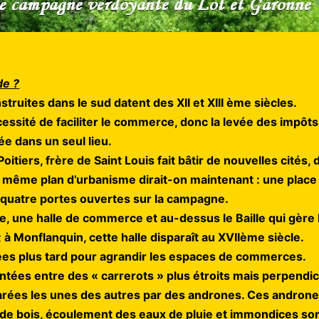
de ?
truites dans le sud datent des XII et XIII ème siècles.
cessité de faciliter le commerce, donc la levée des impôt
e dans un seul lieu.
itiers, frère de Saint Louis fait bâtir de nouvelles cités,
t même plan d’urbanisme dirait-on maintenant :
une place
 quatre portes ouvertes sur la campagne.
, une halle de commerce et au-dessus le Baille qui gère la 
 à Monflanquin, cette halle disparaît au XVIIème siècle.
ées plus tard pour agrandir les espaces de commerces.
tées entre des « carrerots » plus étroits mais perpendic
arées les unes des autres par des andrones. Ces andrones
de bois, écoulement des eaux de pluie et immondices sort