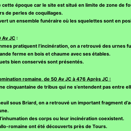
cette époque car le site est situé en limite de zone de f
ers de perles de coquillages.
ert un ensemble funéraire où les squelettes sont en posi
0 Av JC
:
mes pratiquent l’incinération, on a retrouvé des urnes f
rande ferme en bois et chaume avec ses étables.
oquets bien conservés sont présentés.
domination romaine, de 50 Av JC à 476 Après JC :
ne cinquantaine de tribus qui ne s’entendent pas entre elles
neuil sous Briard, on a retrouvé un important fragment d
une.
l’inhumation des corps ou leur incinération coexistent.
gallo-romaine ont été découverts près de Tours.