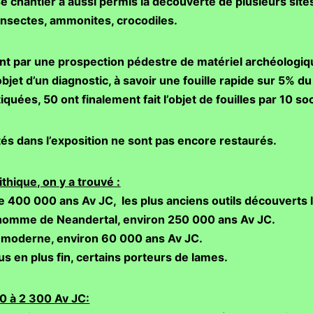
chantier a aussi permis la découverte de plusieurs sites 
nsectes, ammonites, crocodiles.
t par une prospection pédestre de matériel archéologiq
objet d’un diagnostic, à savoir une fouille rapide sur 5% du
uées, 50 ont finalement fait l’objet de fouilles par 10 so
és dans l’exposition ne sont pas encore restaurés.
ithique, on y a trouvé :
e 400 000 ans Av JC, les plus anciens outils découverts 
 l’homme de Neandertal, environ 250 000 ans Av JC.
 moderne, environ 60 000 ans Av JC.
plus en plus fin, certains porteurs de lames.
00 à 2 300 Av JC: