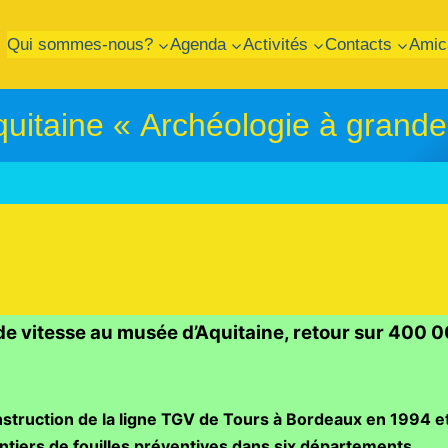
Qui sommes-nous?
Agenda
Activités
Contacts
Amic
itaine « Archéologie à grande
e vitesse au musée d’Aquitaine, r
etour sur 400 0
nstruction de la ligne TGV de Tours à Bordeaux en 1994 e
ntiers de fouilles préventives dans six départements.