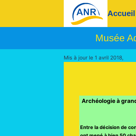
Aller
Accueil
au
contenu
Musée Aqu
Mis à jour le 1 avril 2018,
Archéologie à grand
Entre la décision de co
ont mené à bien 50 cha