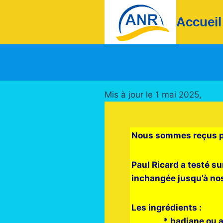
Aller
Accueil
au
contenu
Mis à jour le 1 mai 2025,
Nous sommes reçus par
Paul Ricard a testé su
inchangée jusqu’à nos
Les ingrédients :
* badiane ou anis ét