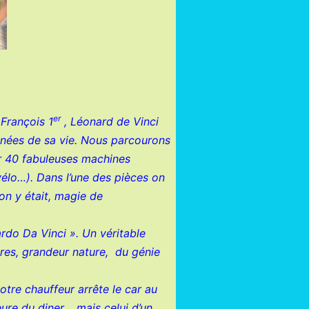
er
 François 1
, Léonard de Vinci
 années de sa vie. Nous parcourons
r 40 fabuleuses machines
 vélo…). Dans l’une des pièces on
on y était, magie de
rdo Da Vinci ». Un véritable
ures, grandeur nature, du génie
otre chauffeur arrête le car au
ure du diner …mais celui d’un