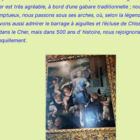
 est très agréable, à bord d’une gabare traditionnelle ; n
ptueux, nous passons sous ses arches, où, selon la légende,
ons aussi admirer le barrage à aiguilles et l’écluse de Chis
ans le Cher, mais dans 500 ans d’ histoire, nous rejoignons
nquillement.