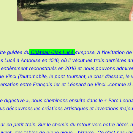
site guidée du
Château Clos Lucé
s’impose. A l’invitation de
os Lucé à Amboise en 1516, où il vécut les trois dernières
s entièrement reconstitués en 2016 et nous pouvons admire
 Vinci (l’automobile, le pont tournant, le char d’assaut, le
versation entre François 1er et Léonard de Vinci…comme si 
 digestive », nous cheminons ensuite dans le « Parc Leona
us découvrons les créations artistiques et inventions maje
r en petit train. Sur le chemin du retour vers notre hôtel, n
ouvent des tables de pique nique… bizarre…Ce n’est pas l’he