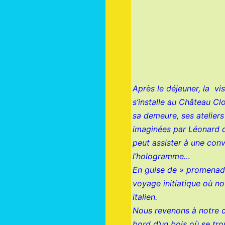
Après le déjeuner, la vi
s’installe au Château Cl
sa demeure, ses atelier
imaginées par Léonard de
peut assister à une con
l’hologramme…
En guise de » promenade
voyage initiatique où no
italien.
Nous revenons à notre ca
bord d’un bois où se tr