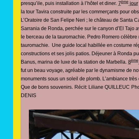
ème
presqu’ile, puis installation à l’hôtel et diner.
7
jour
la tour Tavira construite par les commerçants pour obs
L’Oratoire de San Felipe Neri ; le château de Santa Ca
Sarrania de Ronda, perchée sur le canyon d’El Tajo a
le berceau de la tauromachie. Pedro Romero célèbre
tauromachie. Une guide local habillée en costume région
constructions et ses jolis patios. Déjeuner à Ronda pu
ème
Banus, marina de luxe de la station de Marbella.
8
fut un beau voyage, agréable par le dynamisme de no
monuments sous un soleil de plomb. L’ambiance très co
Que de bons souvenirs.
Récit: Liliane QUILLEUC
Ph
DENIS