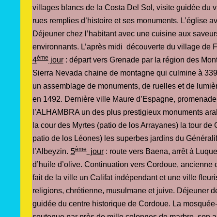
villages blancs de la Costa Del Sol, visite guidée du 
rues remplies d’histoire et ses monuments. L’église a
Déjeuner chez l’habitant avec une cuisine aux saveur
environnants. L’après midi découverte du village de 
ème
4
jour
: départ vers Grenade par la région des Mont
Sierra Nevada chaine de montagne qui culmine à 339
un assemblage de monuments, de ruelles et de lumière
en 1492. Dernière ville Maure d’Espagne, promenade en 
l’ALHAMBRA un des plus prestigieux monuments arabes
la cour des Myrtes (patio de los Arrayanes) la tour d
patio de los Léones) les superbes jardins du Généralif
ème
l’Albeyzin.
5
jour
: route vers Baena, arrêt à Luqu
d’huile d’olive. Continuation vers Cordoue, ancienne 
fait de la ville un Califat indépendant et une ville fleur
religions, chrétienne, musulmane et juive. Déjeuner de
guidée du centre historique de Cordoue. La mosquée-C
soutenue par près de mille colonnes de marbre, son aut