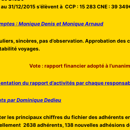
 au 31/12/2015 s’élèvent à CCP : 15 283 CNE : 39 34
mptes : Monique Denis et Monique Arnaud
liers, sincères, pas d’observation. Approbation des 
tabilité voyages.
Vote : rapport financier adopté à l’unanim
entation du rapport d’activités par chaque responsa
ents par Dominique Dedieu
r les principaux chiffres du fichier des adhérents e
llement 2638 adhérents, 138 nouvelles adhésions dep