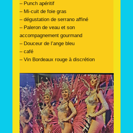
– Punch apéritif
– Mi-cuit de foie gras
– dégustation de serrano affiné
– Paleron de veau et son
accompagnement gourmand
– Douceur de l’ange bleu
– café
– Vin Bordeaux rouge à discrétion