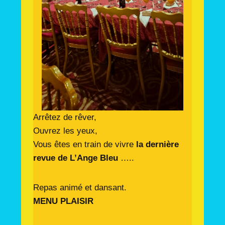
Arrêtez de rêver,
Ouvrez les yeux,
Vous êtes en train de vivre
la dernière
revue de L’Ange Bleu
…..
Repas animé et dansant.
MENU PLAISIR