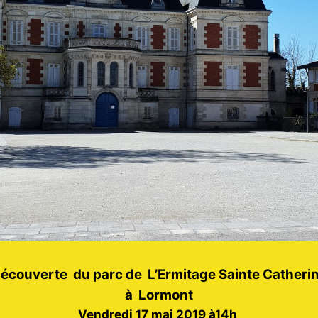
écouverte du parc de
L’Ermitage Sainte Catheri
à Lormont
Vendredi 17 mai 2019 à14h