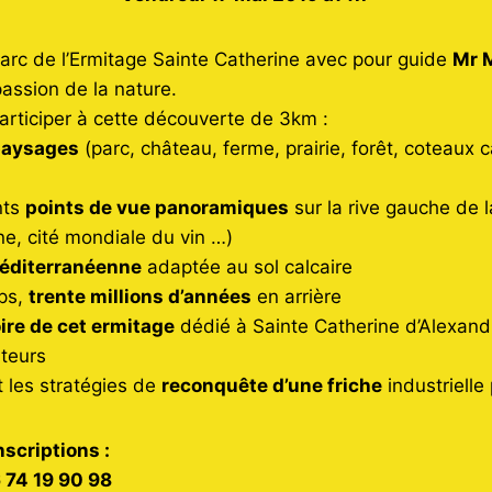
rc de l’Ermitage Sainte Catherine avec pour guide
Mr 
assion de la nature.
articiper à cette découverte de 3km :
 paysages
(parc, château, ferme, prairie, forêt, coteaux 
nts
points de vue panoramiques
sur la rive gauche de 
ne, cité mondiale du vin …)
éditerranéenne
adaptée au sol calcaire
mps,
trente millions d’années
en arrière
oire de cet ermitage
dédié à Sainte Catherine d’Alexand
ateurs
t les stratégies de
reconquête d’une friche
industrielle 
scriptions :
 74 19 90 98