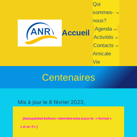
Aller
Qui
au
sommes-
contenu
nous?
Agenda
Accueil
Activités
Contacts
Amicale
Vie
Centenaires
Mis à jour le 8 février 2023,
[lastupdated before= »dernière mise à jour le : » format =
« d-m-Y
« ]