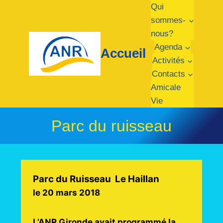
Aller
Qui
au
sommes-
contenu
nous?
Agenda
Accueil
Activités
Contacts
Amicale
Vie
Parc du ruisseau
Parc du Ruisseau Le Haillan
le 20 mars 2018
L’ANR Gironde avait programmé la