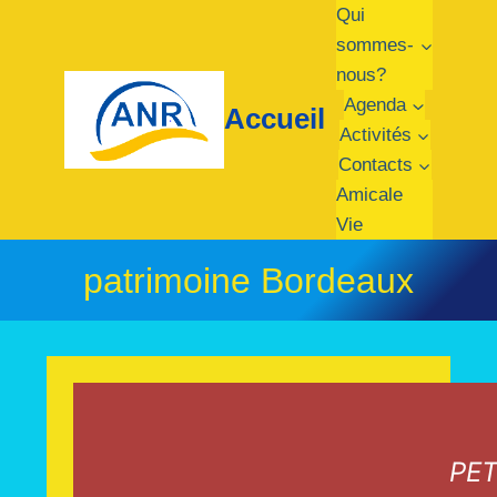
Aller
Qui
au
sommes-
contenu
nous?
Agenda
Accueil
Activités
Contacts
Amicale
Vie
patrimoine Bordeaux
PET