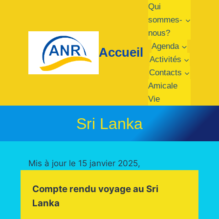
Aller
Qui
au
sommes-
contenu
nous?
Agenda
Accueil
Activités
Contacts
Amicale
Vie
Sri Lanka
Mis à jour le 15 janvier 2025,
Compte rendu voyage au Sri
Lanka