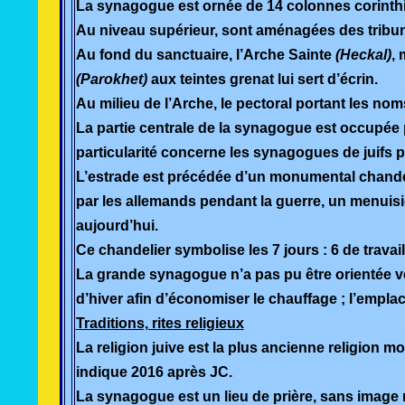
La synagogue est ornée de 14 colonnes corinthi
Au niveau supérieur, sont aménagées des trib
Au fond du sanctuaire, l’Arche Sainte
(Heckal)
,
(Parokhet)
aux teintes grenat lui sert d’écrin.
Au milieu de l’Arche, le pectoral portant les noms 
La partie centrale de la synagogue est occupée pa
particularité concerne les synagogues de juifs p
L’estrade est précédée d’un monumental chandeli
par les allemands pendant la guerre, un menuisi
aujourd’hui.
Ce chandelier symbolise les 7 jours : 6 de travail
La grande synagogue n’a pas pu être orientée ver
d’hiver afin d’économiser le chauffage ; l’empla
Traditions, rites religieux
La religion juive est la plus ancienne religion 
indique 2016 après JC.
La synagogue est un lieu de prière, sans image n