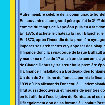
Autre membre célèbre de la communauté bordel
ème
En souvenir de son grand père qui fut le 3
dé
comme du temps de Napoléon puis en a fait don à
En 1875, il achète le château la Tour Blanche, le r
En 1873, après l’incendie de la première synagog
imposer ses architectes et y apposer des plaques
Il finance donc la synagogue de la rue Buffault à
y marier sa nièce de 17 ans à un de ses amis âgé
de Claude Debussy, sa sœur fut la première épo
Il a financé l’installation à Bordeaux des fontain
Un don de 2 millions de francs a permis le finan
1939 où les allemands l’ont coulé. L’indemnisati
Il fut aussi découvreur et mécène de peintres do
en fut offerte à l’école juive de Bordeaux et se
Il fit également don de sa fortune à l’institut Past