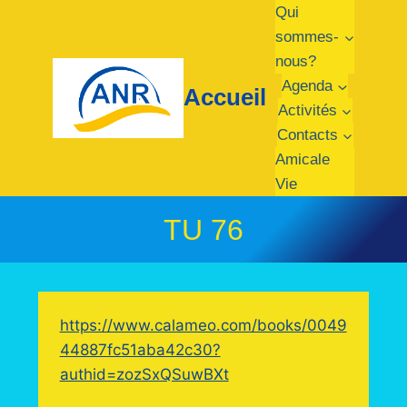
Aller
Qui
au
sommes-
contenu
nous?
Agenda
Accueil
Activités
Contacts
Amicale
Vie
TU 76
https://www.calameo.com/books/0049
44887fc51aba42c30?
authid=zozSxQSuwBXt