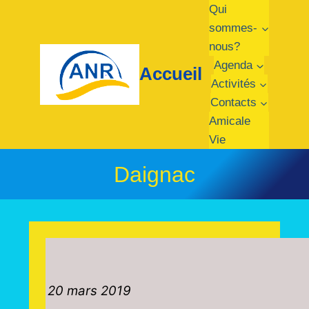
Aller
Qui
au
sommes-
contenu
nous?
Agenda
Accueil
Activités
Contacts
Amicale
Vie
Daignac
20 mars 2019 Visite d’un