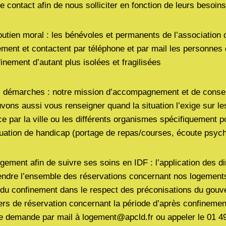
e contact afin de nous solliciter en fonction de leurs besoins
outien moral : les bénévoles et permanents de l’association 
ement et contactent par téléphone et par mail les personnes 
inement d’autant plus isolées et fragilisées
es démarches : notre mission d’accompagnement et de consei
ons aussi vous renseigner quand la situation l’exige sur le
ce par la ville ou les différents organismes spécifiquement 
tuation de handicap (portage de repas/courses, écoute psy
gement afin de suivre ses soins en IDF : l’application des di
ndre l’ensemble des réservations concernant nos logements 
n du confinement dans le respect des préconisations du gou
ers de réservation concernant la période d’après confinemen
e demande par mail à logement@apcld.fr ou appeler le 01 49