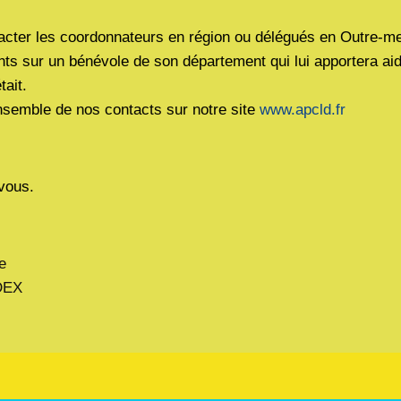
acter les coordonnateurs en région ou délégués en Outre-me
nts sur un bénévole de son département qui lui apportera ai
tait.
nsemble de nos contacts sur notre site
www.apcld.fr
vous.
e
DEX