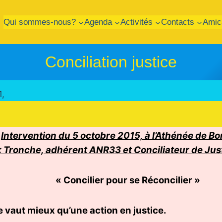
Qui sommes-nous?
Agenda
Activités
Contacts
Amic
Conciliation justice
1,
Intervention du 5 octobre 2015, à l’Athénée de B
k Tronche, adhérent ANR33 et Conciliateur de Jus
« Concilier pour se Réconcilier »
e vaut
mieux qu’une action en justice.