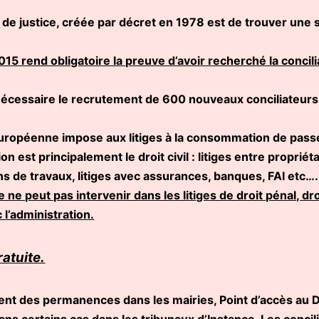
on de justice, créée par décret en 1978 est de trouver une 
015 rend obligatoire la preuve d’avoir recherché la conc
nécessaire le recrutement de 600 nouveaux conciliateurs 
uropéenne impose aux litiges à la consommation de passer
 est principalement le droit civil : litiges entre propriétai
 de travaux, litiges avec assurances, banques, FAI etc….
e ne peut pas intervenir dans les litiges de droit pénal, dro
c l’administration.
ratuite.
rent des permanences dans les mairies, Point d’accès au D
dans certains cas dans les tribunaux d’Instance. Les concil