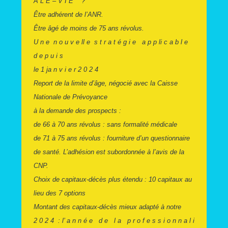
A L E – V I E ?
Être adhérent de l’ANR.
Être âgé de moins de 75 ans révolus.
U n e n o u v e ll e s t r a t é g i e a p p li c a b l e
d e p u i s
le 1 ja n v i e r 2 0 2 4
Report de la limite d’âge, négocié avec la Caisse
Nationale de Prévoyance
à la demande des prospects :
de 66 à 70 ans révolus : sans formalité médicale
de 71 à 75 ans révolus : fourniture d’un questionnaire
de
santé. L’adhésion est subordonnée à l’avis de la
CNP.
Choix de capitaux-décès plus étendu : 10 capitaux au
lieu des 7 options
Montant des capitaux-décès mieux adapté à notre
2 0 2 4 : l’ a n n é e d e l a p r o f e s s i o n n a l i