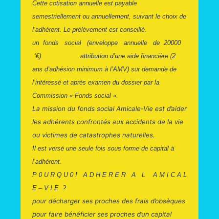
Cette cotisation annuelle est payable
semestriellement ou annuellement, suivant le choix de
l’adhérent. Le prélèvement est conseillé.
un fonds social (enveloppe annuelle de 20000
‘€) attribution d’une aide financière
(2
ans d’adhésion minimum à l’AMV) sur demande de
l’intéressé et après examen du dossier par la
.
Commission « Fonds social »
La mission du fonds social Amicale-Vie est d’aider
les adhérents confrontés aux accidents de la vie
ou victimes de catastrophes naturelles.
Il est versé une seule fois sous forme de capital à
l’adhérent.
P 0 U R Q U 0 I A D H E R E R A L A M I C A L
E – V I E ?
pour décharger ses proches des frais d’obsèques
pour faire bénéficier ses proches d’un capital