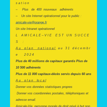
s a t i o n
– Plus de 400 nouveaux adhérents
– Un site Internet opérationnel pour le public :
amicale-vie@orange.fr
Un site Intranet opérationnel
L A M I C A L E – V I E E S T U N S U C C E
S :
A u p l a n n a t i o n a l
a u 3 1 d é c e m b r
e 2 0 2 4
Plus de 40 millions de capitaux garantis Plus de
10 500 adhérents
Plus de 11 000 capitaux-décès servis depuis 60 ans
A u p l a n lo c a l
Donner vos données statistiques propres
Donner vos coordonnées postales, téléphoniques et
adresse email.
Amicale-Vie, personne morale de droit privé à but non