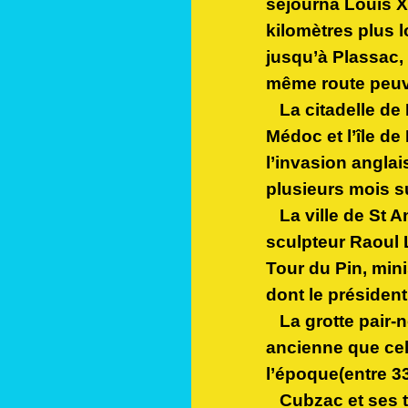
séjourna Louis X
kilomètres plus l
jusqu’à Plassac, 
même route peuve
La citadelle de 
Médoc et l’île de
l’invasion angla
plusieurs mois s
La ville de St A
sculpteur Raoul 
Tour du Pin, min
dont le présiden
La grotte pair-n
ancienne que cel
l’époque(entre 33
Cubzac et ses tr