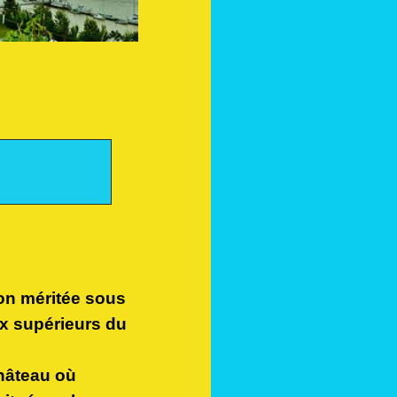
ion méritée sous
ux supérieurs du
hâteau où