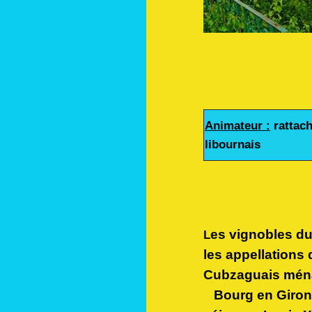
Animateur :
rattach
libournais
es vignobles du
L
les appellations
Cubzaguais ménag
Bourg en Girond