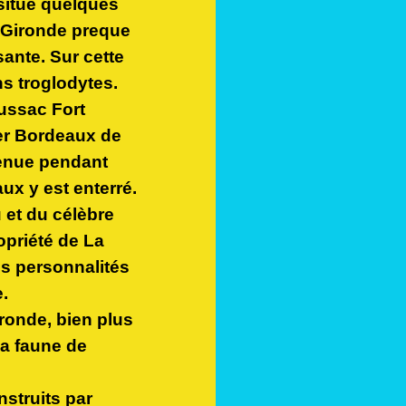
 situé quelques
a Gironde preque
sante. Sur cette
s troglodytes.
Cussac Fort
ger Bordeaux de
tenue pendant
x y est enterré.
et du célèbre
opriété de La
es personnalités
.
ronde, bien plus
la faune de
struits par