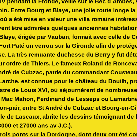
IV pendant la Fronde, veille sur le Bec d’Ambès,
oin. Entre Bourg et Blaye, une jolie route longe l
où a été mise en valeur une villa romaine intéres
nt être admirées quelques anciennes habitation
Blaye, érigée par Vauban, formait avec celle de 
 Fort Paté un verrou sur la Gironde afin de proté
ise. La très remuante duchesse du Berry y fut dé
ur ordre de Thiers. Le fameux Roland de Roncevau
ndré de Cubzac, patrie du commandant Cousteau 
Larche, est connue pour le château du Bouilh, pr
istre de Louis XVI, où séjournèrent de nombreus
t Mac Mahon, Ferdinand de Lesseps ou Lamartine
on-pair, entre St André de Cubzac et Bourg-en-Gi
le de Lascaux, abrite les dessins témoignant de 
000 et 27000 ans av J.C.).
ois ponts sur la Dordogne, dont deux ont été con