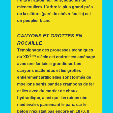
fruits à l’automne), buis, souches de
micocouliers. L’arbre le plus grand près
de la clôture (paré de chèvrefeuille) est
un peuplier blanc
.
CANYONS ET GROTTES EN
ROCAILLE
Témoignage des prouesses techniques
ème
du XIX
siècle cet endroit est aménagé
avec une fantaisie grandiose. Les
canyons inattendus et les grottes
entièrement artificielles sont formés de
moellons sertis par des crampons de fer
et liés avec du mortier de chaux
hydraulique, ainsi que les ruines néo-
médiévales parsemant le parc, car le
béton n’existait pas encore en 1870. Il